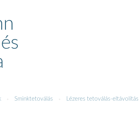
nn
 és
a
k
Sminktetoválás
Lézeres tetoválás-eltávolítás