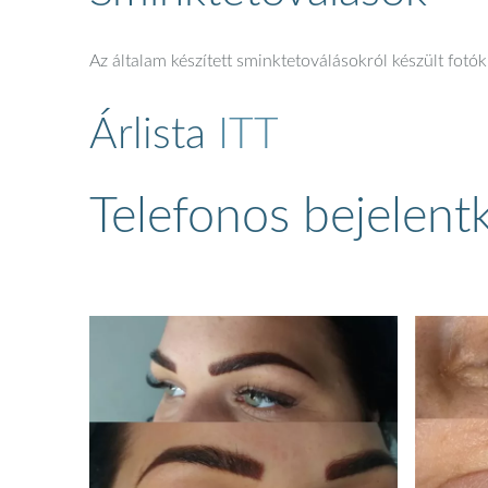
Az általam készített sminktetoválásokról készült fotó
Árlista
ITT
Telefonos bejelen