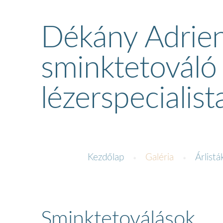
Dékány Adrie
sminktetováló
lézerspecialist
Kezdőlap
Galéria
Árlistá
Sminktetoválások