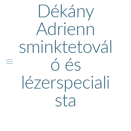
Dékány
Adrienn
sminktetovál
ó és
lézerspeciali
sta